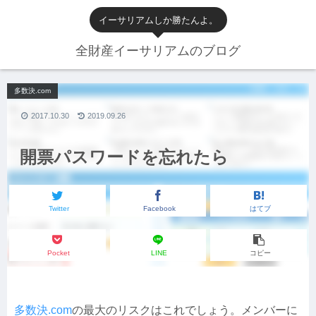
イーサリアムしか勝たんよ。
全財産イーサリアムのブログ
多数決.com
2017.10.30
2019.09.26
開票パスワードを忘れたら
Twitter
Facebook
はてブ
Pocket
LINE
コピー
多数決.com
の最大のリスクはこれでしょう。メンバーに