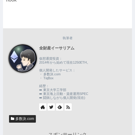
執筆者
全財産イーサリアム
仮想通貨投資：
2014年から始めて現在1250ETH。
個人開発したサービス：
・ 多数決.com
・ TiqBox
経歴：
➡️ 東京大学工学部
➡️ 東京海上日動・資産運用SPEC
➡️ 闘病しながら個人開発(現在)
多数決.com
スポンサーリンク