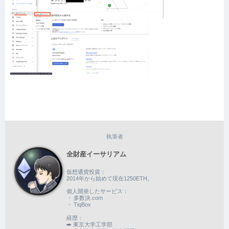
執筆者
全財産イーサリアム
仮想通貨投資：
2014年から始めて現在1250ETH。
個人開発したサービス：
・ 多数決.com
・ TiqBox
経歴：
➡️ 東京大学工学部