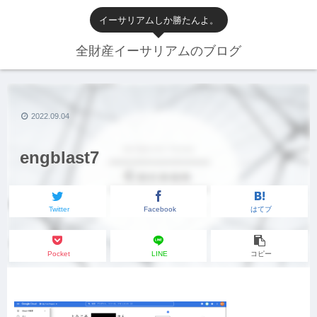
イーサリアムしか勝たんよ。
全財産イーサリアムのブログ
2022.09.04
engblast7
Twitter
Facebook
はてブ
Pocket
LINE
コピー