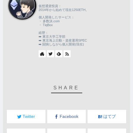
仮想通貨投資：
2014年から始めて現在1250ETH。
個人開発したサービス：
・ 多数決.com
・ TiqBox
経歴：
➡️ 東京大学工学部
➡️ 東京海上日動・資産運用SPEC
➡️ 闘病しながら個人開発(現在)
Twitter
Facebook
はてブ