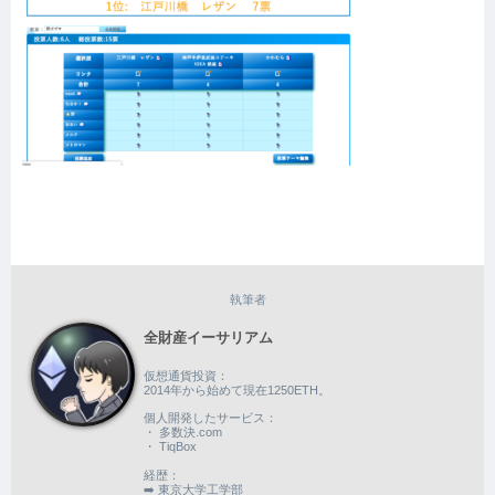
執筆者
全財産イーサリアム
仮想通貨投資：
2014年から始めて現在1250ETH。
個人開発したサービス：
・ 多数決.com
・ TiqBox
経歴：
➡️ 東京大学工学部