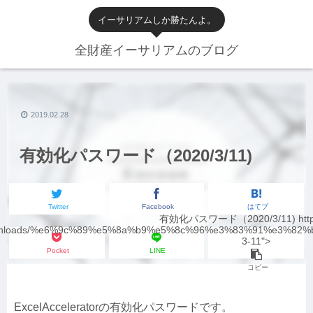
イーサリアムしか勝たんよ。
全財産イーサリアムのブログ
2019.02.28
有効化パスワード（2020/3/11)
Twitter
Facebook
はてブ
有効化パスワード（2020/3/11) https:
ownloads/%e6%9c%89%e5%8a%b9%e5%8c%96%e3%83%91%e3%82
3-11">
Pocket
LINE
コピー
ExcelAcceleratorの有効化パスワードです。