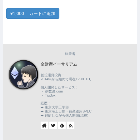
¥1,000 – カートに追加
執筆者
全財産イーサリアム
仮想通貨投資：
2014年から始めて現在1250ETH。
個人開発したサービス：
・ 多数決.com
・ TiqBox
経歴：
➡️ 東京大学工学部
➡️ 東京海上日動・資産運用SPEC
➡️ 闘病しながら個人開発(現在)