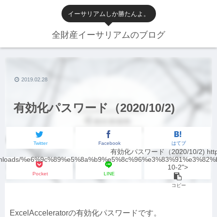
イーサリアムしか勝たんよ。
全財産イーサリアムのブログ
2019.02.28
有効化パスワード（2020/10/2)
Twitter
Facebook
はてブ
有効化パスワード（2020/10/2) https:
ownloads/%e6%9c%89%e5%8a%b9%e5%8c%96%e3%83%91%e3%82
10-2">
Pocket
LINE
コピー
ExcelAcceleratorの有効化パスワードです。