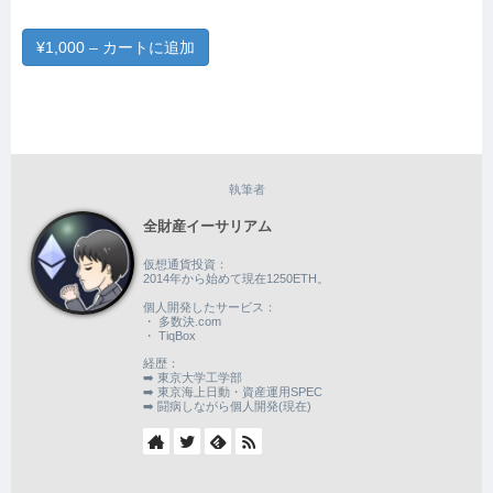
¥1,000 – カートに追加
執筆者
全財産イーサリアム
仮想通貨投資：
2014年から始めて現在1250ETH。
個人開発したサービス：
・ 多数決.com
・ TiqBox
経歴：
➡️ 東京大学工学部
➡️ 東京海上日動・資産運用SPEC
➡️ 闘病しながら個人開発(現在)