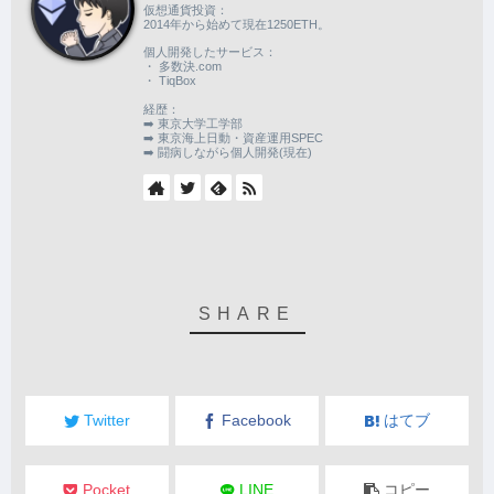
仮想通貨投資：
2014年から始めて現在1250ETH。
個人開発したサービス：
・ 多数決.com
・ TiqBox
経歴：
➡️ 東京大学工学部
➡️ 東京海上日動・資産運用SPEC
➡️ 闘病しながら個人開発(現在)
Twitter
Facebook
はてブ
Pocket
LINE
コピー