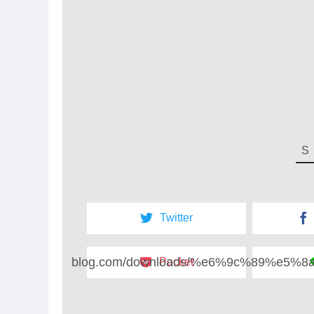
Twitter
blog.com/downloads/%e6%9c%89%e
Pocket