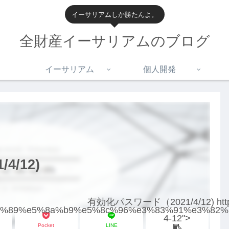
イーサリアムしか勝たんよ。
全財産イーサリアムのブログ
イーサリアム
個人開発
/12)
有効化パスワード（2021/4/12) https
6%9c%89%e5%8a%b9%e5%8c%96%e3%83%91%e3%82
4-12">
Pocket
LINE