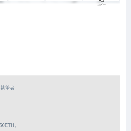
コピー
。
執筆者
50ETH。