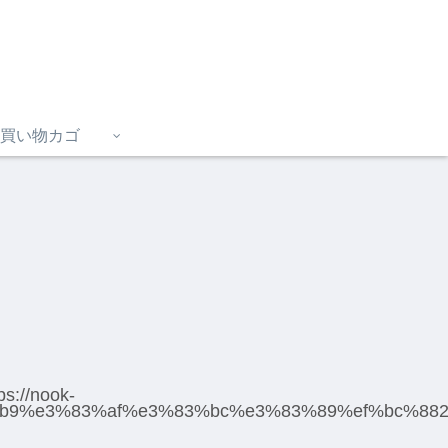
買い物カゴ
://nook-
%b9%e3%83%af%e3%83%bc%e3%83%89%ef%bc%882