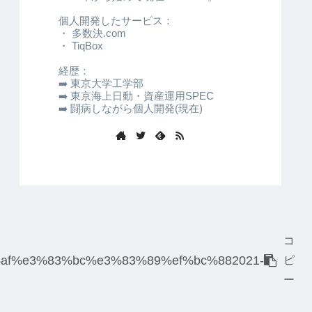
個人開発したサービス：
・ 多数決.com
・ TiqBox
経歴：
➡️ 東京大学工学部
➡️ 東京海上日動・資産運用SPEC
➡️ 闘病しながら個人開発(現在)
コ
af%e3%83%bc%e3%83%89%ef%bc%882021-
ピ
ー