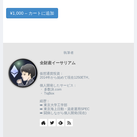
¥1,000 – カートに追加
執筆者
全財産イーサリアム
仮想通貨投資：
2014年から始めて現在1250ETH。
個人開発したサービス：
・ 多数決.com
・ TiqBox
経歴：
➡️ 東京大学工学部
➡️ 東京海上日動・資産運用SPEC
➡️ 闘病しながら個人開発(現在)