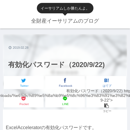
イーサリアムしか勝たんよ。
全財産イーサリアムのブログ
2019.02.28
有効化パスワード（2020/9/22)
Twitter
Facebook
はてブ
有効化パスワード（2020/9/22) https:
ownloads/%e6%9c%89%e5%8a%b9%e5%8c%96%e3%83%91%e3%82
9-22">
Pocket
LINE
コピー
ExcelAcceleratorの有効化パスワードです。