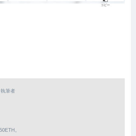
コピー
。
執筆者
50ETH。