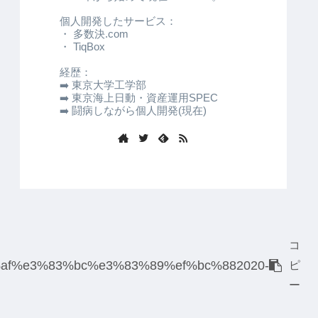
個人開発したサービス：
・ 多数決.com
・ TiqBox
経歴：
➡️ 東京大学工学部
➡️ 東京海上日動・資産運用SPEC
➡️ 闘病しながら個人開発(現在)
コ
af%e3%83%bc%e3%83%89%ef%bc%882020-
ピ
ー