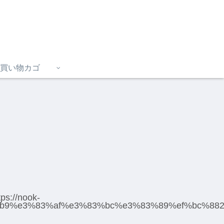
買い物カゴ
://nook-
%b9%e3%83%af%e3%83%bc%e3%83%89%ef%bc%882