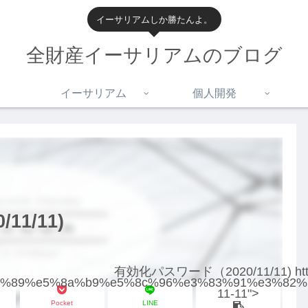
イーサリアムしか勝たんよ。
全財産イーサリアムのブログ
イーサリアム
個人開発
1/11)
有効化パスワード（2020/11/11) https
6%9c%89%e5%8a%b9%e5%8c%96%e3%83%91%e3%82
11-11">
Pocket
LINE